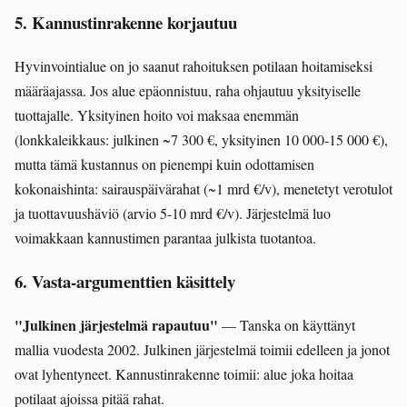
5. Kannustinrakenne korjautuu
Hyvinvointialue on jo saanut rahoituksen potilaan hoitamiseksi
määräajassa. Jos alue epäonnistuu, raha ohjautuu yksityiselle
tuottajalle. Yksityinen hoito voi maksaa enemmän
(lonkkaleikkaus: julkinen ~7 300 €, yksityinen 10 000-15 000 €),
mutta tämä kustannus on pienempi kuin odottamisen
kokonaishinta: sairauspäivärahat (~1 mrd €/v), menetetyt verotulot
ja tuottavuushäviö (arvio 5-10 mrd €/v). Järjestelmä luo
voimakkaan kannustimen parantaa julkista tuotantoa.
6. Vasta-argumenttien käsittely
"Julkinen järjestelmä rapautuu"
— Tanska on käyttänyt
mallia vuodesta 2002. Julkinen järjestelmä toimii edelleen ja jonot
ovat lyhentyneet. Kannustinrakenne toimii: alue joka hoitaa
potilaat ajoissa pitää rahat.