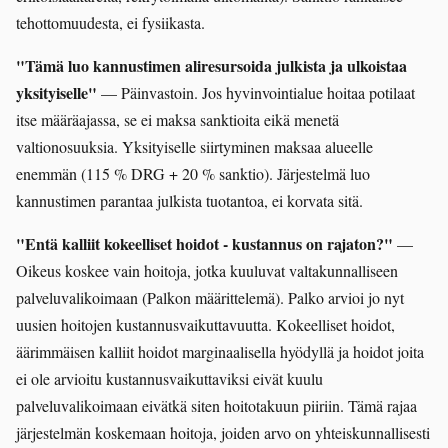
tehottomuudesta, ei fysiikasta.
"Tämä luo kannustimen aliresursoida julkista ja ulkoistaa
yksityiselle"
— Päinvastoin. Jos hyvinvointialue hoitaa potilaat
itse määräajassa, se ei maksa sanktioita eikä menetä
valtionosuuksia. Yksityiselle siirtyminen maksaa alueelle
enemmän (115 % DRG + 20 % sanktio). Järjestelmä luo
kannustimen parantaa julkista tuotantoa, ei korvata sitä.
"Entä kalliit kokeelliset hoidot - kustannus on rajaton?"
—
Oikeus koskee vain hoitoja, jotka kuuluvat valtakunnalliseen
palveluvalikoimaan (Palkon määrittelemä). Palko arvioi jo nyt
uusien hoitojen kustannusvaikuttavuutta. Kokeelliset hoidot,
äärimmäisen kalliit hoidot marginaalisella hyödyllä ja hoidot joita
ei ole arvioitu kustannusvaikuttaviksi eivät kuulu
palveluvalikoimaan eivätkä siten hoitotakuun piiriin. Tämä rajaa
järjestelmän koskemaan hoitoja, joiden arvo on yhteiskunnallisesti