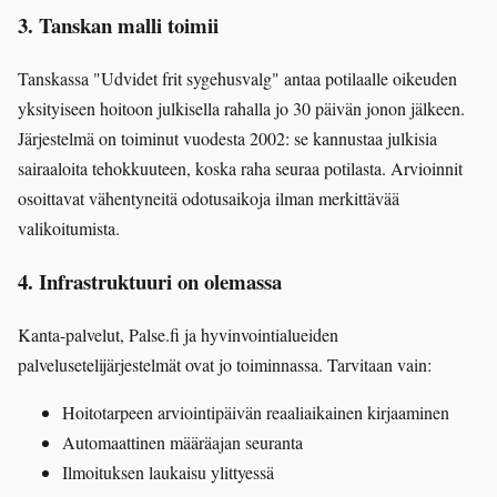
3. Tanskan malli toimii
Tanskassa "Udvidet frit sygehusvalg" antaa potilaalle oikeuden
yksityiseen hoitoon julkisella rahalla jo 30 päivän jonon jälkeen.
Järjestelmä on toiminut vuodesta 2002: se kannustaa julkisia
sairaaloita tehokkuuteen, koska raha seuraa potilasta. Arvioinnit
osoittavat vähentyneitä odotusaikoja ilman merkittävää
valikoitumista.
4. Infrastruktuuri on olemassa
Kanta-palvelut, Palse.fi ja hyvinvointialueiden
palvelusetelijärjestelmät ovat jo toiminnassa. Tarvitaan vain:
Hoitotarpeen arviointipäivän reaaliaikainen kirjaaminen
Automaattinen määräajan seuranta
Ilmoituksen laukaisu ylittyessä