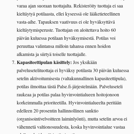
varaa ajan suoraan tuottajalta. Rekisteröity tuottaja ei saa
kieltäytyä potilaasta, ellei kyseessä ole lääketieteellinen
vasta-aihe. Tapauksen vaativuus ei ole hyväksyttävä
kieltäytymisperuste. Tuottajan on aloitettava hoito 60
päivän kuluessa potilaan hyväksymisestä. Potilas voi
peruuttaa valintansa milloin tahansa ennen hoidon
alkamista ja siirtyä toiselle tuottajalle.
Kapasiteettipulan käsittely:
Jos yksikään
palvelusetelituottaja ei hyväksy potilasta 30 päivän kuluessa
setelin aktivoitumisesta (valtakunnallinen kapasiteettipula),
potilas ilmoittaa tästä Palse.fi-järjestelmään. Palveluseteli
raukeaa ja potilas palaa hyvinvointialueen hoitojonoon
korkeimmalla prioriteetilla. Hyvinvointialueelta peritään
edelleen 20 prosentin hallinnollinen sanktio
(organisointivelvoitteen laiminlyönti), mutta setelin arvoa ei
vähennetä valtionosuudesta, koska hyvinvointialue vastaa