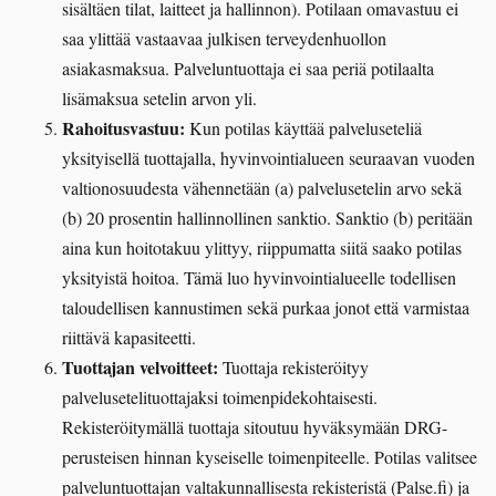
sisältäen tilat, laitteet ja hallinnon). Potilaan omavastuu ei
saa ylittää vastaavaa julkisen terveydenhuollon
asiakasmaksua. Palveluntuottaja ei saa periä potilaalta
lisämaksua setelin arvon yli.
Rahoitusvastuu:
Kun potilas käyttää palveluseteliä
yksityisellä tuottajalla, hyvinvointialueen seuraavan vuoden
valtionosuudesta vähennetään (a) palvelusetelin arvo sekä
(b) 20 prosentin hallinnollinen sanktio. Sanktio (b) peritään
aina kun hoitotakuu ylittyy, riippumatta siitä saako potilas
yksityistä hoitoa. Tämä luo hyvinvointialueelle todellisen
taloudellisen kannustimen sekä purkaa jonot että varmistaa
riittävä kapasiteetti.
Tuottajan velvoitteet:
Tuottaja rekisteröityy
palvelusetelituottajaksi toimenpidekohtaisesti.
Rekisteröitymällä tuottaja sitoutuu hyväksymään DRG-
perusteisen hinnan kyseiselle toimenpiteelle. Potilas valitsee
palveluntuottajan valtakunnallisesta rekisteristä (Palse.fi) ja