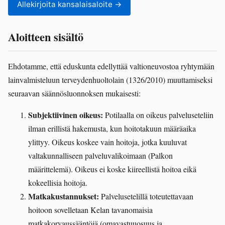
Allekirjoita kansalaisaloite
Aloitteen sisältö
Ehdotamme, että eduskunta edellyttää valtioneuvostoa ryhtymään
lainvalmisteluun terveydenhuoltolain (1326/2010) muuttamiseksi
seuraavan säännösluonnoksen mukaisesti:
Subjektiivinen oikeus:
Potilaalla on oikeus palveluseteliin
ilman erillistä hakemusta, kun hoitotakuun määräaika
ylittyy. Oikeus koskee vain hoitoja, jotka kuuluvat
valtakunnalliseen palveluvalikoimaan (Palkon
määrittelemä). Oikeus ei koske kiireellistä hoitoa eikä
kokeellisia hoitoja.
Matkakustannukset:
Palvelusetelillä toteutettavaan
hoitoon sovelletaan Kelan tavanomaisia
matkakorvaussääntöjä (omavastuuosuus ja