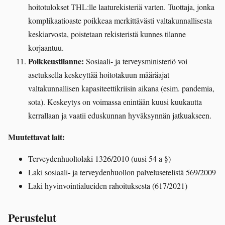
hoitotulokset THL:lle laaturekisteriä varten. Tuottaja, jonka
komplikaatioaste poikkeaa merkittävästi valtakunnallisesta
keskiarvosta, poistetaan rekisteristä kunnes tilanne
korjaantuu.
Poikkeustilanne:
Sosiaali- ja terveysministeriö voi
asetuksella keskeyttää hoitotakuun määräajat
valtakunnallisen kapasiteettikriisin aikana (esim. pandemia,
sota). Keskeytys on voimassa enintään kuusi kuukautta
kerrallaan ja vaatii eduskunnan hyväksynnän jatkuakseen.
Muutettavat lait:
Terveydenhuoltolaki 1326/2010 (uusi 54 a §)
Laki sosiaali- ja terveydenhuollon palvelusetelistä 569/2009
Laki hyvinvointialueiden rahoituksesta (617/2021)
Perustelut