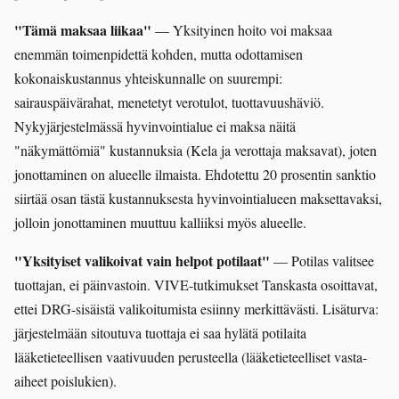
"Tämä maksaa liikaa"
— Yksityinen hoito voi maksaa
enemmän toimenpidettä kohden, mutta odottamisen
kokonaiskustannus yhteiskunnalle on suurempi:
sairauspäivärahat, menetetyt verotulot, tuottavuushäviö.
Nykyjärjestelmässä hyvinvointialue ei maksa näitä
"näkymättömiä" kustannuksia (Kela ja verottaja maksavat), joten
jonottaminen on alueelle ilmaista. Ehdotettu 20 prosentin sanktio
siirtää osan tästä kustannuksesta hyvinvointialueen maksettavaksi,
jolloin jonottaminen muuttuu kalliiksi myös alueelle.
"Yksityiset valikoivat vain helpot potilaat"
— Potilas valitsee
tuottajan, ei päinvastoin. VIVE-tutkimukset Tanskasta osoittavat,
ettei DRG-sisäistä valikoitumista esiinny merkittävästi. Lisäturva:
järjestelmään sitoutuva tuottaja ei saa hylätä potilaita
lääketieteellisen vaativuuden perusteella (lääketieteelliset vasta-
aiheet poislukien).