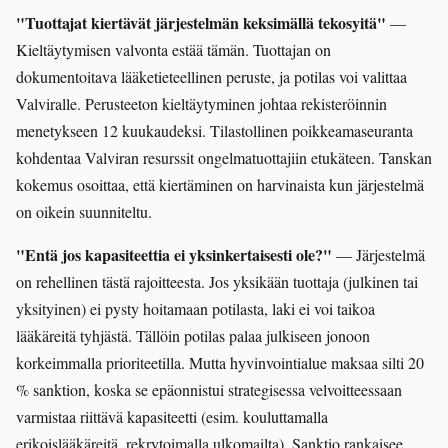
"Tuottajat kiertävät järjestelmän keksimällä tekosyitä"
—
Kieltäytymisen valvonta estää tämän. Tuottajan on
dokumentoitava lääketieteellinen peruste, ja potilas voi valittaa
Valviralle. Perusteeton kieltäytyminen johtaa rekisteröinnin
menetykseen 12 kuukaudeksi. Tilastollinen poikkeamaseuranta
kohdentaa Valviran resurssit ongelmatuottajiin etukäteen. Tanskan
kokemus osoittaa, että kiertäminen on harvinaista kun järjestelmä
on oikein suunniteltu.
"Entä jos kapasiteettia ei yksinkertaisesti ole?"
— Järjestelmä
on rehellinen tästä rajoitteesta. Jos yksikään tuottaja (julkinen tai
yksityinen) ei pysty hoitamaan potilasta, laki ei voi taikoa
lääkäreitä tyhjästä. Tällöin potilas palaa julkiseen jonoon
korkeimmalla prioriteetilla. Mutta hyvinvointialue maksaa silti 20
% sanktion, koska se epäonnistui strategisessa velvoitteessaan
varmistaa riittävä kapasiteetti (esim. kouluttamalla
erikoislääkäreitä, rekrytoimalla ulkomailta). Sanktio rankaisee