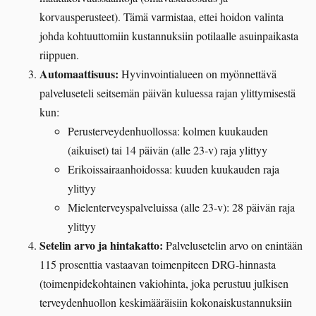
korvausperusteet). Tämä varmistaa, ettei hoidon valinta
johda kohtuuttomiin kustannuksiin potilaalle asuinpaikasta
riippuen.
Automaattisuus:
Hyvinvointialueen on myönnettävä
palveluseteli seitsemän päivän kuluessa rajan ylittymisestä
kun:
Perusterveydenhuollossa: kolmen kuukauden
(aikuiset) tai 14 päivän (alle 23-v) raja ylittyy
Erikoissairaanhoidossa: kuuden kuukauden raja
ylittyy
Mielenterveyspalveluissa (alle 23-v): 28 päivän raja
ylittyy
Setelin arvo ja hintakatto:
Palvelusetelin arvo on enintään
115 prosenttia vastaavan toimenpiteen DRG-hinnasta
(toimenpidekohtainen vakiohinta, joka perustuu julkisen
terveydenhuollon keskimääräisiin kokonaiskustannuksiin