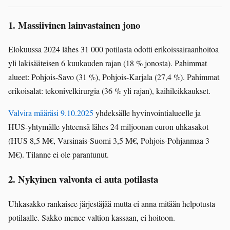
1. Massiivinen lainvastainen jono
Elokuussa 2024 lähes 31 000 potilasta odotti erikoissairaanhoitoa
yli lakisääteisen 6 kuukauden rajan (18 % jonosta). Pahimmat
alueet: Pohjois-Savo (31 %), Pohjois-Karjala (27,4 %). Pahimmat
erikoisalat: tekonivelkirurgia (36 % yli rajan), kaihileikkaukset.
Valvira määräsi 9.10.2025
yhdeksälle hyvinvointialueelle ja
HUS-yhtymälle yhteensä lähes 24 miljoonan euron uhkasakot
(HUS 8,5 M€, Varsinais-Suomi 3,5 M€, Pohjois-Pohjanmaa 3
M€). Tilanne ei ole parantunut.
2. Nykyinen valvonta ei auta potilasta
Uhkasakko rankaisee järjestäjää mutta ei anna mitään helpotusta
potilaalle. Sakko menee valtion kassaan, ei hoitoon.