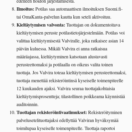
edelleen hoidon järjestämisestä.
Ilmoitus:
Potilas saa automaattisen ilmoituksen Suomi.fi-
tai OmaKanta-palvelun kautta kun seteli aktivoituu.
Kieltäytymisen valvonta:
Tuottajan on dokumentoitava
kieltäytymisen peruste potilastietojärjestelmään. Potilas voi
valittaa kieltäytymisestä Valviralle, joka ratkaisee asian 14
päivän kuluessa. Mikäli Valvira ei anna ratkaisua
määräajassa, kieltäytyminen katsotaan alustavasti
perusteettomaksi ja potilaalla on oikeus valita toinen
tuottaja. Jos Valvira toteaa kieltäytymisen perusteettomaksi,
tuottaja menettää rekisteröintinsä kyseiselle toimenpiteelle
12 kuukauden ajaksi. Valvira seuraa tuottajakohtaisia
kieltäytymisprosentteja; tilastollinen poikkeama käynnistää
auditoinnin.
Tuottajan rekisteröintivaatimukset:
Rekisteröityminen
palvelusetelituottajaksi edellyttää Valviran hyväksymää
toimilupaa kyseiselle toimenpiteelle. Tuottaja raportoi